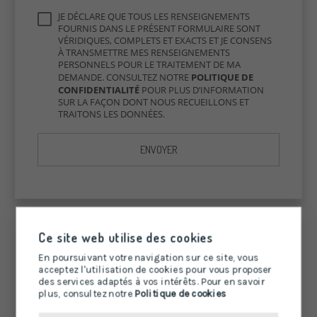
JE DÉCLARE QUE TOUS LES RENSEIGNEMENTS
FOURNIS DANS LE PRÉSENT FORMULAIRE SONT
VÉRIDIQUES, COMPLETS ET EXACTS ET JE CONSENS
À TRANSMETTRE MES RENSEIGNEMENTS
PERSONNELS POUR LE TRAITEMENT DE MA
DEMANDE. CONSULTEZ NOTRE
POLITIQUE DE
CONFIDENTIALITÉ
POUR PLUS D’INFORMATION
SUR LA FAÇON DONT NOUS RECUEILLONS ET
TRAITONS LES DONNÉES.
ENVOYER
Ce site web utilise des cookies
En poursuivant votre navigation sur ce site, vous
acceptez l'utilisation de cookies pour vous proposer
des services adaptés à vos intérêts. Pour en savoir
plus, consultez notre
Politique de cookies