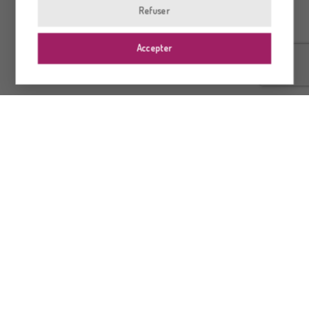
Refuser
Accepter
© 2026 Dre Sylvie Richard OD. Tous droits réservés Site créé par
Groupe SOI
.
CONDITIONS D'UTILISATION
POLITIQUE DE CONFIDENTIALITÉ
POLITIQUE DE COOKIES